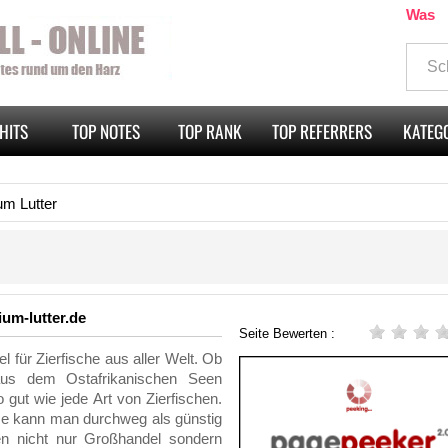
Was
HITS
TOP NOTES
TOP RANK
TOP REFERRERS
KATEG
um Lutter
um-lutter.de
Seite Bewerten :
 für Zierfische aus aller Welt. Ob
aus dem Ostafrikanischen Seen
 gut wie jede Art von Zierfischen.
eise kann man durchweg als günstig
en nicht nur Großhandel sondern