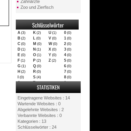
Zahnärzte
Zoo und Zierfisch
Schlüsselwörter
A
K
U
0
(3)
(2)
(1)
(0)
B
L
V
1
(2)
(0)
(0)
(0)
C
M
W
2
(0)
(0)
(0)
(0)
D
N
X
3
(1)
(1)
(0)
(0)
E
O
Y
4
(0)
(1)
(0)
(0)
F
P
Z
5
(1)
(2)
(2)
(0)
G
Q
6
(1)
(0)
(0)
H
R
7
(2)
(0)
(0)
I
S
8
(0)
(4)
(0)
J
T
9
(0)
(1)
(0)
STATISTIKEN
Eingetragene Websites : 14
Wartende Websites : 0
Abgelehnte Websites : 2
Verbannte Websites : 0
Kategorien : 13
Schlüsselwörter : 24