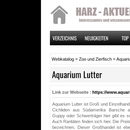
VERZEICHNIS
NEUIGKEITEN
TOP 
Webkatalog
>
Zoo und Zierfisch
>
Aquari
Aquarium Lutter
Link zur Webseite :
https://www.aquari
Aquarium Lutter ist Groß und Einzelhandel
Cichliden aus Südamerika Barsche 
Guppy oder Schwerträger hier gibt es so
Auch Raritäten finden sich hier. Die Pr
bezeichnen. Dieser Großhandel ist eb