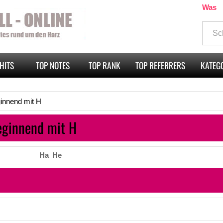
Was
HITS
TOP NOTES
TOP RANK
TOP REFERRERS
KATEG
ginnend mit H
eginnend mit H
Ha
He