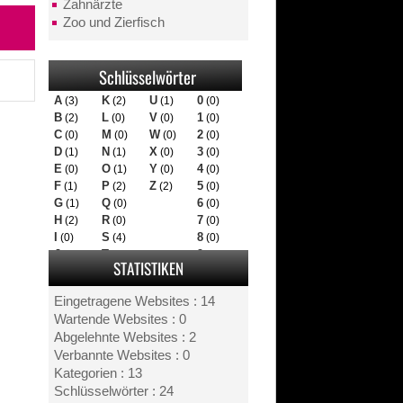
Zahnärzte
Zoo und Zierfisch
Schlüsselwörter
A
K
U
0
(3)
(2)
(1)
(0)
B
L
V
1
(2)
(0)
(0)
(0)
C
M
W
2
(0)
(0)
(0)
(0)
D
N
X
3
(1)
(1)
(0)
(0)
E
O
Y
4
(0)
(1)
(0)
(0)
F
P
Z
5
(1)
(2)
(2)
(0)
G
Q
6
(1)
(0)
(0)
H
R
7
(2)
(0)
(0)
I
S
8
(0)
(4)
(0)
J
T
9
(0)
(1)
(0)
STATISTIKEN
Eingetragene Websites : 14
Wartende Websites : 0
Abgelehnte Websites : 2
Verbannte Websites : 0
Kategorien : 13
Schlüsselwörter : 24