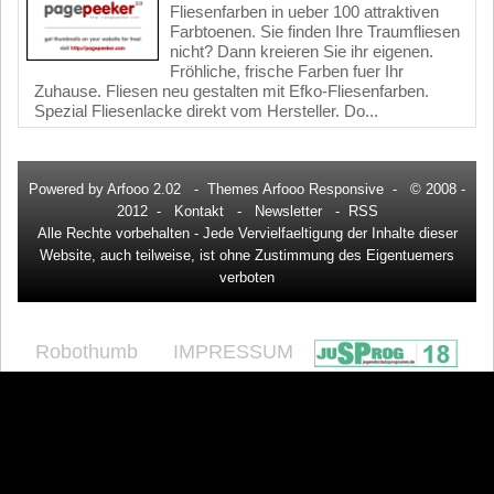
Fliesenfarben in ueber 100 attraktiven
Farbtoenen. Sie finden Ihre Traumfliesen
nicht? Dann kreieren Sie ihr eigenen.
Fröhliche, frische Farben fuer Ihr
Zuhause. Fliesen neu gestalten mit Efko-Fliesenfarben.
Spezial Fliesenlacke direkt vom Hersteller. Do...
Powered by
Arfooo 2.02
-
Themes Arfooo Responsive
- © 2008 -
2012 -
Kontakt
-
Newsletter
-
RSS
Alle Rechte vorbehalten - Jede Vervielfaeltigung der Inhalte dieser
Website, auch teilweise, ist ohne Zustimmung des Eigentuemers
verboten
Robothumb
IMPRESSUM